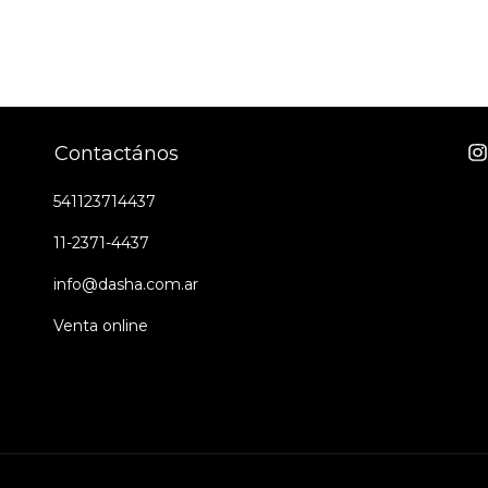
Contactános
541123714437
11-2371-4437
info@dasha.com.ar
Venta online