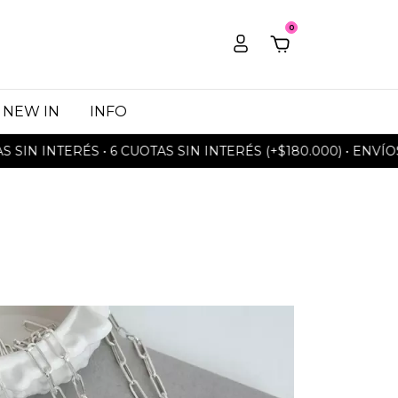
0
NEW IN
INFO
 INTERÉS • 6 CUOTAS SIN INTERÉS (+$180.000) • ENVÍOS GR