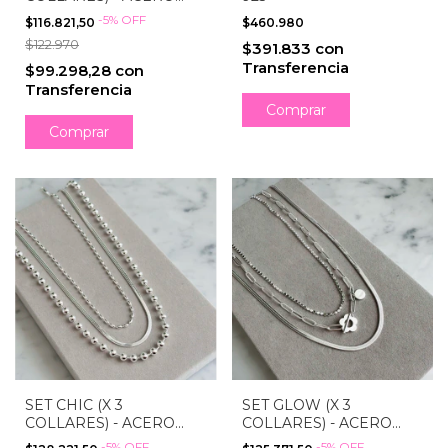
BLANCO
-
5
%
OFF
$116.821,50
$460.980
$122.970
$391.833
con
Transferencia
$99.298,28
con
Transferencia
Comprar
SET CHIC (X 3
SET GLOW (X 3
COLLARES) - ACERO
COLLARES) - ACERO
BLANCO
BLANCO
-
5
%
OFF
-
5
%
OFF