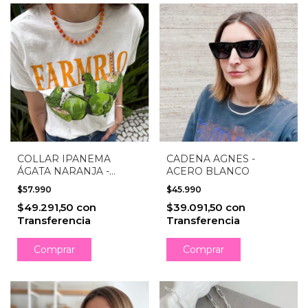
COLLAR IPANEMA
CADENA AGNES -
ÁGATA NARANJA -
ACERO BLANCO
ACERO QUIRÚRGICO
$57.990
$45.990
$49.291,50
con
$39.091,50
con
Transferencia
Transferencia
Comprar