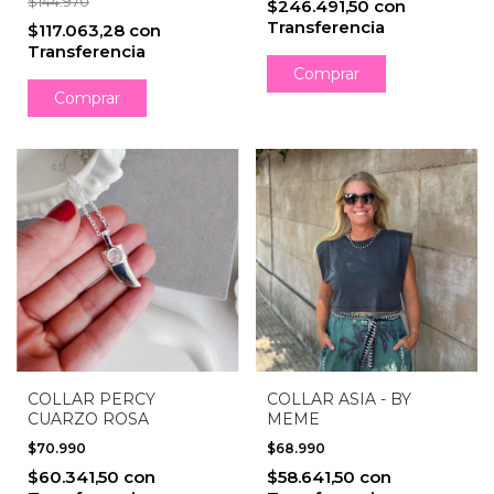
$144.970
$246.491,50
con
Transferencia
$117.063,28
con
Transferencia
COLLAR PERCY
COLLAR ASIA - BY
CUARZO ROSA
MEME
$70.990
$68.990
$60.341,50
con
$58.641,50
con