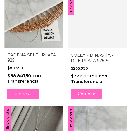
Envío gratis
CADENA SELF - PLATA
COLLAR DINASTÍA -
925
DIJE PLATA 925 +
CADENA ACERO
$80.990
$265.990
QUIRÚRGICO
$68.841,50
con
$226.091,50
con
Transferencia
Transferencia
Comprar
Comprar
Envío gratis
Envío gratis