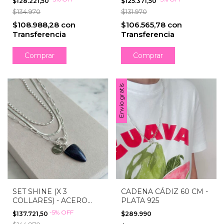
$128.221,50
$125.371,50
$134.970
$131.970
$108.988,28
con
$106.565,78
con
Transferencia
Transferencia
Envío gratis
SET SHINE (X 3
CADENA CÁDIZ 60 CM -
COLLARES) - ACERO
PLATA 925
BLANCO
-
5
%
OFF
$137.721,50
$289.990