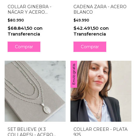
COLLAR GINEBRA -
CADENA ZARA - ACERO
NÁCAR Y ACERO
BLANCO
QUIRÚRGICO
$80.990
$49.990
$68.841,50
con
$42.491,50
con
Transferencia
Transferencia
Envío gratis
SET BELIEVE (X 3
COLLAR CREER - PLATA
COLLARES) - ACERO
925