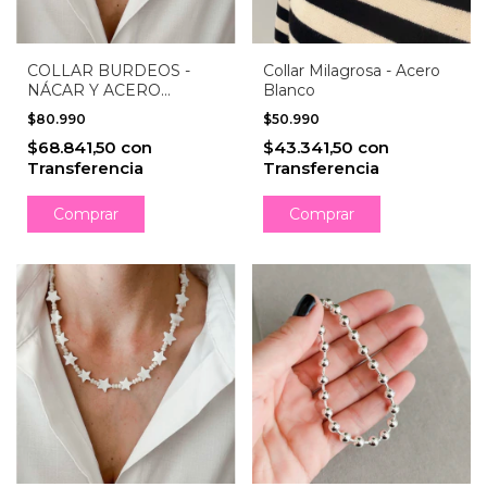
COLLAR BURDEOS -
Collar Milagrosa - Acero
NÁCAR Y ACERO
Blanco
QUIRÚRGICO
$80.990
$50.990
$68.841,50
con
$43.341,50
con
Transferencia
Transferencia
Comprar