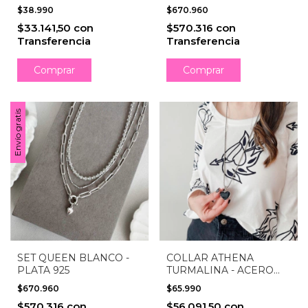
$38.990
$670.960
$33.141,50
con
$570.316
con
Transferencia
Transferencia
Comprar
Envío gratis
SET QUEEN BLANCO -
COLLAR ATHENA
PLATA 925
TURMALINA - ACERO
QUIRÚRGICO
$670.960
$65.990
$570.316
con
$56.091,50
con