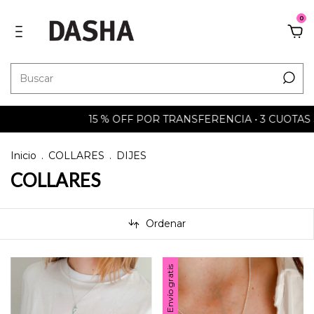
0
15 % OFF POR TRANSFERENCIA • 3 CUOTAS SIN INTERÉS • 
Inicio
.
COLLARES
.
DIJES
COLLARES
Ordenar
Envío gratis