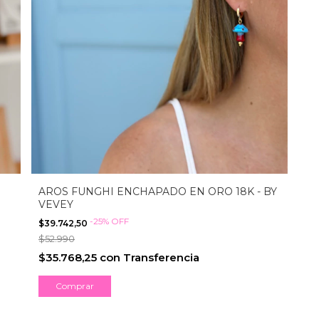
AROS FUNGHI ENCHAPADO EN ORO 18K - BY
VEVEY
-
25
%
OFF
$39.742,50
$52.990
$35.768,25
con
Transferencia