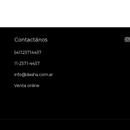
Contactános
541123714437
11-2371-4437
info@dasha.com.ar
Venta online